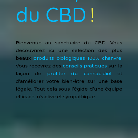
du CBD
!
Bienvenue au sanctuaire du CBD. Vous
découvrirez ici une sélection des plus
beaux
produits biologiques 100% chanvre
.
Vous recevrez des
conseils pratiques
sur la
façon de
profiter du cannabidiol
et
d’améliorer votre bien-être sur une base
légale. Tout cela sous l’égide d’une équipe
efficace, réactive et sympathique.