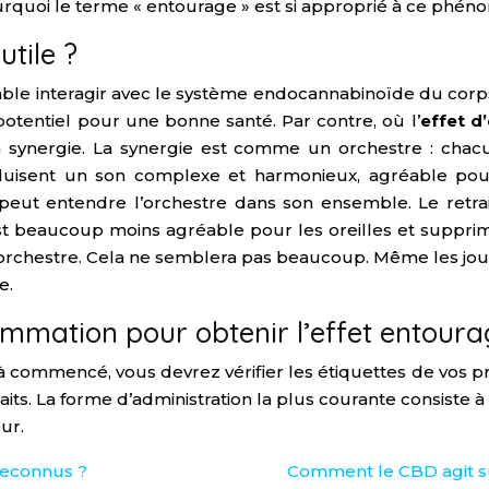
pourquoi le terme « entourage » est si approprié à ce phé
utile ?
mble interagir avec le système endocannabinoïde du corps
otentiel pour une bonne santé. Par contre, où l’
effet d
 la synergie. La synergie est comme un orchestre : ch
uisent un son complexe et harmonieux, agréable pour l
n peut entendre l’orchestre dans son ensemble. Le retrai
 est beaucoup moins agréable pour les oreilles et suppri
chestre. Cela ne semblera pas beaucoup. Même les joueur
e.
ommation pour obtenir l’effet entoura
à commencé, vous devrez vérifier les étiquettes de vos p
ts. La forme d’administration la plus courante consiste
ur.
reconnus ?
Comment le CBD agit sur