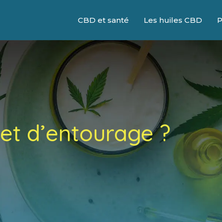
CBD et santé
Les huiles CBD
P
t d’entourage ?