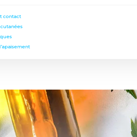
t contact
s cutanées
giques
 d’apaisement